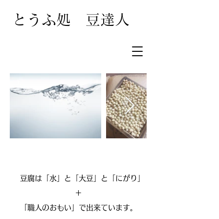
とうふ処 豆達人
水 × 大豆 × にがり ＝ 豆腐
豆腐は「水」と「大豆」と「にがり」
＋
「職人のおもい」で出来ています。