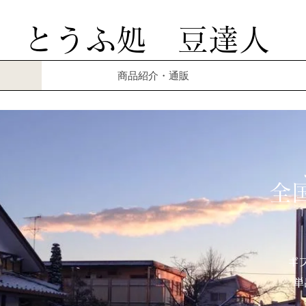
とうふ処 豆達人
商品紹介・通販
​
ギ
単