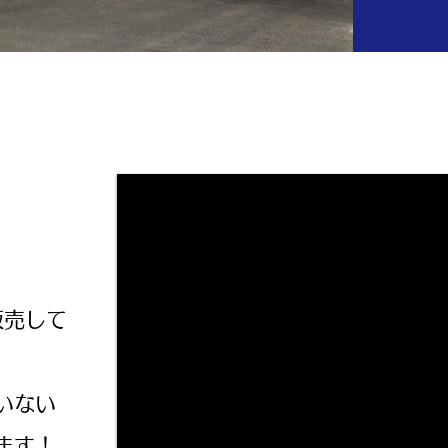
販売して
、
いない
ます！