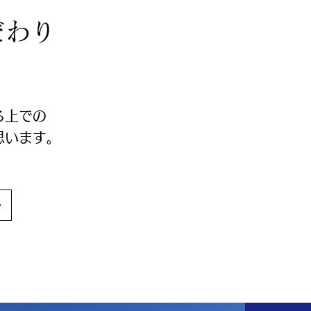
だわり
る上での
思います。